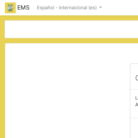
Saltar a contenido principal
EMS
Español - Internacional ‎(es)‎
L
A