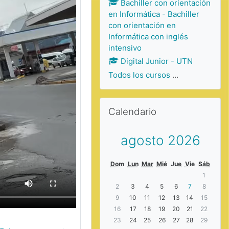
Bachiller con orientación
en Informática - Bachiller
con orientación en
Informática con inglés
intensivo
Digital Junior - UTN
Todos los cursos
...
Saltar Calendario
Calendario
agosto 2026
Dom
Lun
Mar
Mié
Jue
Vie
Sáb
1
2
3
4
5
6
7
8
9
10
11
12
13
14
15
16
17
18
19
20
21
22
23
24
25
26
27
28
29