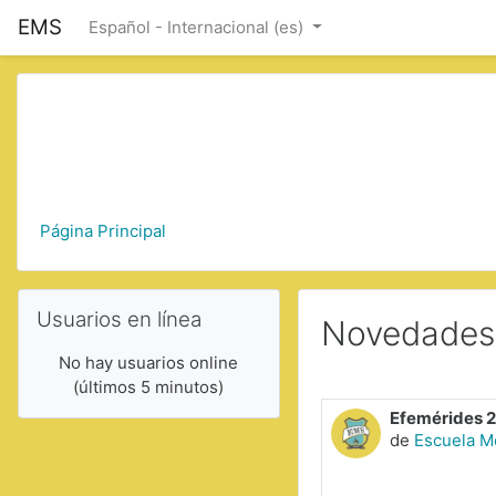
Saltar a contenido principal
EMS
Español - Internacional ‎(es)‎
Página Principal
Saltar Usuarios en línea
Usuarios en línea
Novedades d
No hay usuarios online
(últimos 5 minutos)
Efemérides 20
de
Escuela M