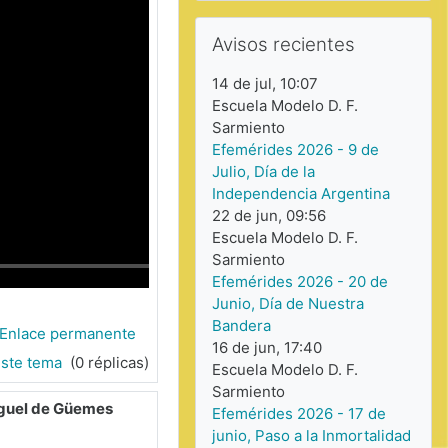
Saltar Avisos recientes
Avisos recientes
14 de jul, 10:07
Escuela Modelo D. F.
Sarmiento
Efemérides 2026 - 9 de
Julio, Día de la
Independencia Argentina
22 de jun, 09:56
Escuela Modelo D. F.
Sarmiento
Efemérides 2026 - 20 de
Junio, Día de Nuestra
Bandera
Enlace permanente
16 de jun, 17:40
este tema
(0 réplicas)
Escuela Modelo D. F.
Sarmiento
Miguel de Güemes
Efemérides 2026 - 17 de
junio, Paso a la Inmortalidad