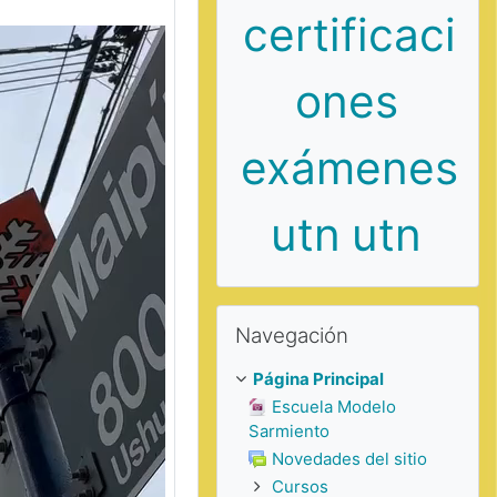
certificaci
ones
exámenes
utn
utn
Saltar Navegación
Navegación
Página Principal
Escuela Modelo
Sarmiento
Novedades del sitio
Cursos